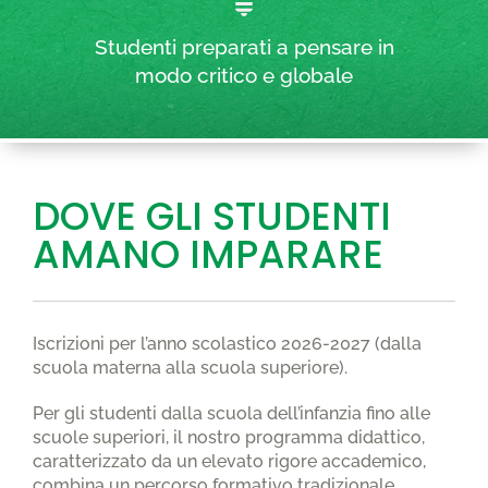
Studenti preparati a pensare in
modo critico e globale
DOVE GLI STUDENTI
AMANO IMPARARE
Iscrizioni per l’anno scolastico 2026-2027 (dalla
scuola materna alla scuola superiore).
Per gli studenti dalla scuola dell’infanzia fino alle
scuole superiori, il nostro programma didattico,
caratterizzato da un elevato rigore accademico,
combina un percorso formativo tradizionale